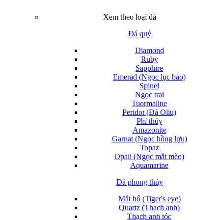
Xem theo loại đá
Đá quý
Diamond
Ruby
Sapphire
Emerad (Ngọc lục bảo)
Spinel
Ngọc trai
Tuormaline
Peridot (Đá Oliu)
Phỉ thúy
Amazonite
Garnat (Ngọc hồng lựu)
Topaz
Opali (Ngọc mắt mèo)
Aquamarine
Đá phong thủy
Mắt hổ (Tiger's eye)
Quartz (Thạch anh)
Thạch anh tóc