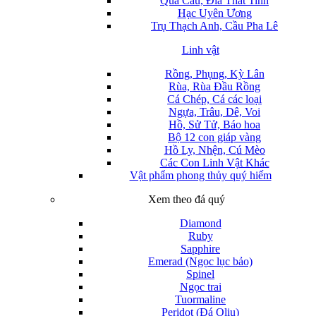
Quả Cầu, Đĩa Thất Tinh
Hạc Uyên Ương
Trụ Thạch Anh, Cầu Pha Lê
Linh vật
Rồng, Phụng, Kỳ Lân
Rùa, Rùa Đầu Rồng
Cá Chép, Cá các loại
Ngựa, Trâu, Dê, Voi
Hồ, Sử Tử, Báo hoa
Bộ 12 con giáp vàng
Hồ Ly, Nhện, Cú Mèo
Các Con Linh Vật Khác
Vật phẩm phong thủy quý hiếm
Xem theo đá quý
Diamond
Ruby
Sapphire
Emerad (Ngọc lục bảo)
Spinel
Ngọc trai
Tuormaline
Peridot (Đá Oliu)