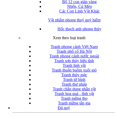
Bộ 12 con giáp vàng
Nhện, Cú Mèo
Các Con Linh Vật Khác
Vật phẩm phong thuỷ quý hiếm
Hốc thạch anh phong thủy
Xem theo loại tranh
Tranh phong cảnh Việt Nam
Tranh phố cổ Hà Nội
Tranh phong cảnh nước ngoài
Tranh sơn thủy hữu tình
Tranh linh vật
Tranh thuận buồm xuôi gió
Tranh thủy mặc
Tranh tứ bình
Tranh thư pháp
Tranh chân dung nhân vật
Tranh hoa quả - tĩnh vật
Tranh mừng thọ
Tranh mừng tân gia
Đá quý