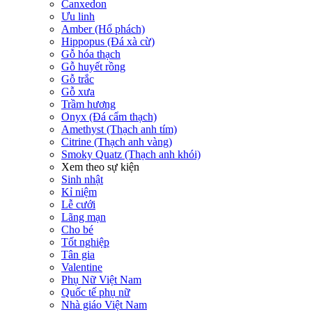
Canxedon
Ưu linh
Amber (Hổ phách)
Hippopus (Đá xà cừ)
Gỗ hóa thạch
Gỗ huyết rồng
Gỗ trắc
Gỗ xưa
Trầm hương
Onyx (Đá cẩm thạch)
Amethyst (Thạch anh tím)
Citrine (Thạch anh vàng)
Smoky Quatz (Thạch anh khói)
Xem theo sự kiện
Sinh nhật
Kỉ niệm
Lễ cưới
Lãng mạn
Cho bé
Tốt nghiệp
Tân gia
Valentine
Phụ Nữ Việt Nam
Quốc tế phụ nữ
Nhà giáo Việt Nam