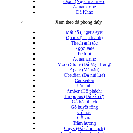
Opali (Ngọc mắt mèo)
Aquamarine
Đá Khác
Xem theo đá phong thủy
Mắt hổ (Tiger's eye)
Quartz (Thạch anh)
Thạch anh tóc
Ngọc Jade
Peridot
Aquamarine
Moon Stone (Đá Mặt Trăng)
Agate (Mã não)
Obsidian (Đá núi lửa)
Canxedon
Ưu linh
Amber (Hổ phách)
Hippopus (Đá xà cừ)
Gỗ hóa thạch
Gỗ huyết rồng
Gỗ trắc
Gỗ xưa
Trầm hương
Onyx (Đá cẩm thạch)