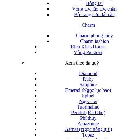
Bông tai
Vòng tay, lắc tay, chân
Bộ trang sức đá màu
Charm
Charm phong thủy
Charm fashion
Rich Kid's House
Vòng Pandora
Xem theo đá quý
Diamond
Ruby
Sapphire
Emerad (Ngọc lục bảo)
Spinel
Ngọc trai
Tuormaline
Peridot (Đá Oliu)
Phỉ thúy
Amazonite
Garnat (Ngọc hồng lựu)
Topaz