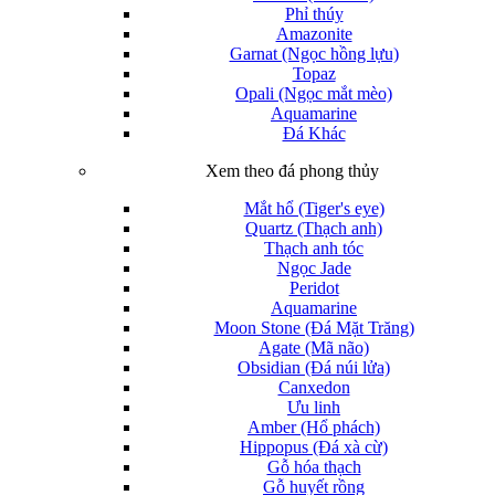
Phỉ thúy
Amazonite
Garnat (Ngọc hồng lựu)
Topaz
Opali (Ngọc mắt mèo)
Aquamarine
Đá Khác
Xem theo đá phong thủy
Mắt hổ (Tiger's eye)
Quartz (Thạch anh)
Thạch anh tóc
Ngọc Jade
Peridot
Aquamarine
Moon Stone (Đá Mặt Trăng)
Agate (Mã não)
Obsidian (Đá núi lửa)
Canxedon
Ưu linh
Amber (Hổ phách)
Hippopus (Đá xà cừ)
Gỗ hóa thạch
Gỗ huyết rồng