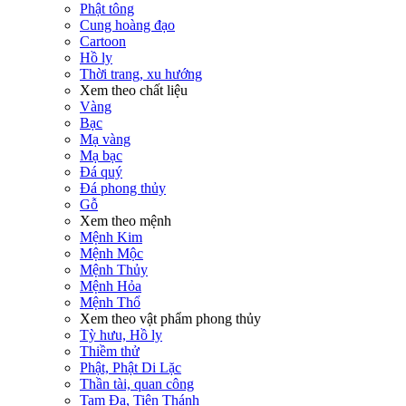
Phật tông
Cung hoàng đạo
Cartoon
Hồ ly
Thời trang, xu hướng
Xem theo chất liệu
Vàng
Bạc
Mạ vàng
Mạ bạc
Đá quý
Đá phong thủy
Gỗ
Xem theo mệnh
Mệnh Kim
Mệnh Mộc
Mệnh Thủy
Mệnh Hỏa
Mệnh Thổ
Xem theo vật phẩm phong thủy
Tỳ hưu, Hồ ly
Thiềm thử
Phật, Phật Di Lặc
Thần tài, quan công
Tam Đa, Tiên Thánh