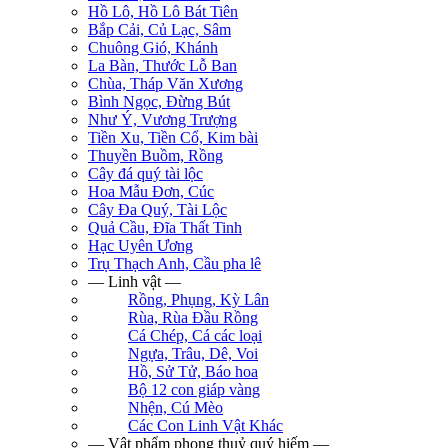
Hồ Lô, Hồ Lô Bát Tiên
Bắp Cải, Củ Lạc, Sâm
Chuông Gió, Khánh
La Bàn, Thước Lỗ Ban
Chùa, Tháp Văn Xương
Bình Ngọc, Đừng Bút
Như Ý, Vương Trượng
Tiền Xu, Tiền Cổ, Kim bài
Thuyền Buồm, Rồng
Cây đá quý tài lộc
Hoa Mẫu Đơn, Cúc
Cây Đa Quý, Tài Lộc
Quả Cầu, Đĩa Thất Tinh
Hạc Uyên Ương
Trụ Thạch Anh, Cầu pha lê
— Linh vật —
Rồng, Phụng, Kỳ Lân
Rùa, Rùa Đầu Rồng
Cá Chép, Cá các loại
Ngựa, Trâu, Dê, Voi
Hồ, Sử Tử, Báo hoa
Bộ 12 con giáp vàng
Nhện, Cú Mèo
Các Con Linh Vật Khác
— Vật phẩm phong thuỷ quý hiếm —