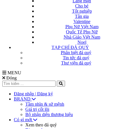
Lãng mạn
Cho bé
Tốt nghiệp
Tân gia
Valentine
Phụ Nữ Việt Nam
Quốc Tế Phụ Nữ
Nhà Giáo Việt Nam
Noel
TẠP CHÍ ĐÁ QUÝ
Phân biệt đá quý
Tin tức đá quý
Thư viện đá quý
MENU
Đóng
Đăng nhập | Đăng ký
BRAND
Tầm nhìn & sứ mệnh
Giá trị cốt lõi
Bộ nhận diện thương hiệu
Có gì mới
Xem theo đá quý