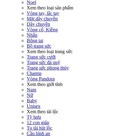
Noel
Xem theo loại sản phẩm
Vòng tay, lắc tay
Mặt dây chuyền
Dây chuyền
Vòng cổ, Kiềng
Nhẫn
Bông tai
Bộ trang sức
Xem theo loại trang sức
Trang sức cưới
Trang sức đá quý
Trang sức phong thủy
Charms
Vòng Pandora
Xem theo giới tính
Nam
Nữ
Baby
Unisex
Xem theo tài lộc
Tỳ hưu
12 con giáp
Tụ tài hút lộc
Cầu bình an