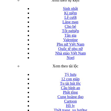
Xem theo sự kiện
Sinh nhật
Kỉ niệm
Lễ cưới
Lãng mạn
Cho bé
Tốt nghiệp
Tân gia
Valentine
Phụ nữ Việt Nam
Quốc tế phụ nữ
Nhà giáo Việt Nam
Noel
Xem theo tài lộc
Tỳ hưu
12 con giáp
Tụ tài hút lộc
Cầu bình an
Phật tông
Cung hoàng đạo
Cartoon
Hồ ly
Thời trang, xu hướng