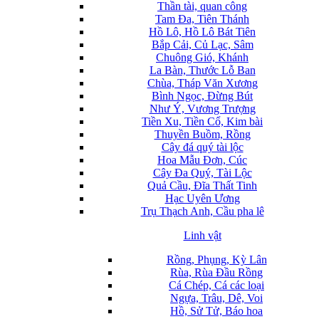
Thần tài, quan công
Tam Đa, Tiên Thánh
Hồ Lô, Hồ Lô Bát Tiên
Bắp Cải, Củ Lạc, Sâm
Chuông Gió, Khánh
La Bàn, Thước Lỗ Ban
Chùa, Tháp Văn Xương
Bình Ngọc, Đừng Bút
Như Ý, Vương Trượng
Tiền Xu, Tiền Cổ, Kim bài
Thuyền Buồm, Rồng
Cây đá quý tài lộc
Hoa Mẫu Đơn, Cúc
Cây Đa Quý, Tài Lộc
Quả Cầu, Đĩa Thất Tinh
Hạc Uyên Ương
Trụ Thạch Anh, Cầu pha lê
Linh vật
Rồng, Phụng, Kỳ Lân
Rùa, Rùa Đầu Rồng
Cá Chép, Cá các loại
Ngựa, Trâu, Dê, Voi
Hồ, Sử Tử, Báo hoa