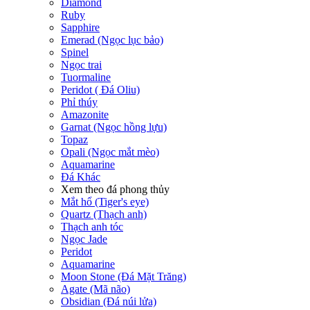
Diamond
Ruby
Sapphire
Emerad (Ngọc lục bảo)
Spinel
Ngọc trai
Tuormaline
Peridot ( Đá Oliu)
Phỉ thúy
Amazonite
Garnat (Ngọc hồng lựu)
Topaz
Opali (Ngọc mắt mèo)
Aquamarine
Đá Khác
Xem theo đá phong thủy
Mắt hổ (Tiger's eye)
Quartz (Thạch anh)
Thạch anh tóc
Ngọc Jade
Peridot
Aquamarine
Moon Stone (Đá Mặt Trăng)
Agate (Mã não)
Obsidian (Đá núi lửa)