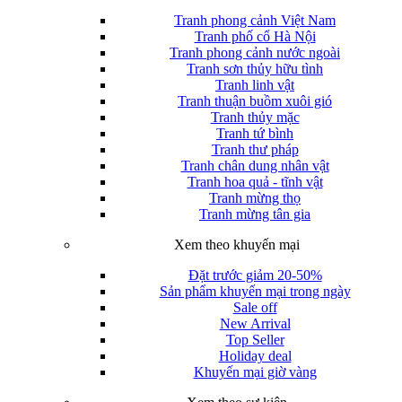
Tranh phong cảnh Việt Nam
Tranh phố cổ Hà Nội
Tranh phong cảnh nước ngoài
Tranh sơn thủy hữu tình
Tranh linh vật
Tranh thuận buồm xuôi gió
Tranh thủy mặc
Tranh tứ bình
Tranh thư pháp
Tranh chân dung nhân vật
Tranh hoa quả - tĩnh vật
Tranh mừng thọ
Tranh mừng tân gia
Xem theo khuyến mại
Đặt trước giảm 20-50%
Sản phẩm khuyến mại trong ngày
Sale off
New Arrival
Top Seller
Holiday deal
Khuyến mại giờ vàng