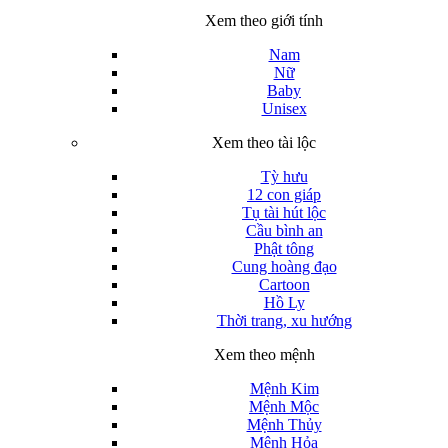
Xem theo giới tính
Nam
Nữ
Baby
Unisex
Xem theo tài lộc
Tỳ hưu
12 con giáp
Tụ tài hút lộc
Cầu bình an
Phật tông
Cung hoàng đạo
Cartoon
Hồ Ly
Thời trang, xu hướng
Xem theo mệnh
Mệnh Kim
Mệnh Mộc
Mệnh Thủy
Mệnh Hỏa