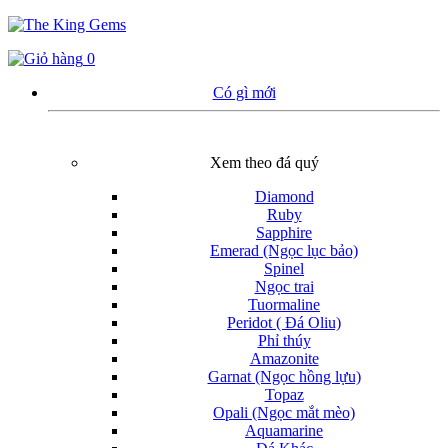
0
Có gì mới
Xem theo đá quý
Diamond
Ruby
Sapphire
Emerad (Ngọc lục bảo)
Spinel
Ngọc trai
Tuormaline
Peridot ( Đá Oliu)
Phỉ thúy
Amazonite
Garnat (Ngọc hồng lựu)
Topaz
Opali (Ngọc mắt mèo)
Aquamarine