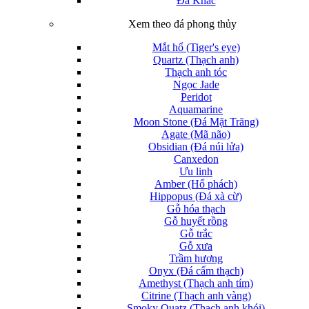
Đá Khác
Xem theo đá phong thủy
Mắt hổ (Tiger's eye)
Quartz (Thạch anh)
Thạch anh tóc
Ngọc Jade
Peridot
Aquamarine
Moon Stone (Đá Mặt Trăng)
Agate (Mã não)
Obsidian (Đá núi lửa)
Canxedon
Ưu linh
Amber (Hổ phách)
Hippopus (Đá xà cừ)
Gỗ hóa thạch
Gỗ huyết rồng
Gỗ trắc
Gỗ xưa
Trầm hương
Onyx (Đá cẩm thạch)
Amethyst (Thạch anh tím)
Citrine (Thạch anh vàng)
Smoky Quatz (Thạch anh khói)