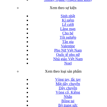
Xem theo sự kiện
Sinh nhật
Kỉ niệm
Lễ cưới
Lãng mạn
Cho bé
Tốt nghiệp
Tân gia
Valentine
Phụ Nữ Việt Nam
Quốc tế phụ nữ
Nhà giáo Việt Nam
Noel
Xem theo loại sản phẩm
Vòng tay, lắc tay
Mặt dây chuyền
Dây chuyền
Vòng cổ, Kiềng
Nhẫn
Bông tai
Bộ trang sức