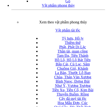
Gỗ
Vật phẩm phong thủy
Xem theo vật phẩm phong thủy
Vật phẩm tài lộc
Tỳ hưu, Hồ ly
Thiềm thử
Phật, Phật Di Lặc
Thần tài, quan công
Tam Đa, Tiên Thánh
Hồ Lô, Hồ Lô Bát Tiên
Bắp Cải, Củ Lạc, Sâm
Chuông Gió, Khánh
La Bàn, Thước Lỗ Ban
Chùa, Tháp Văn Xương
Bình Ngọc, Đựng Bút
Như Ý, Vương Trượng
Tiền Xu, Tiền Cổ, Kim Bài
Thuyền Buồm, Rồng
Cây đá quý tài lộc
Hoa Mẫu Đơn, Cúc