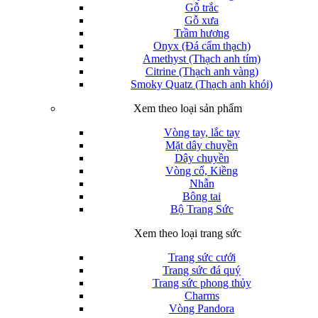
Gỗ trắc
Gỗ xưa
Trầm hương
Onyx (Đá cẩm thạch)
Amethyst (Thạch anh tím)
Citrine (Thạch anh vàng)
Smoky Quatz (Thạch anh khói)
Xem theo loại sản phẩm
Vòng tay, lắc tay
Mặt dây chuyền
Dây chuyền
Vòng cổ, Kiềng
Nhẫn
Bông tai
Bộ Trang Sức
Xem theo loại trang sức
Trang sức cưới
Trang sức đá quý
Trang sức phong thủy
Charms
Vòng Pandora