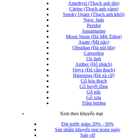
Amethyst (Thạch anh tím)
Citrine (Thạch anh vàng)
Smoky Quatz (Thạch anh khói)
Ngọc Jade
Peridot
Aquamarine
Moon Stone (Đá Mặt Trăng)
Agate (Mã não)
Obsidian (Đá núi lửa)
Canxedon
Ưu linh
Amber (Hổ phách)
Onyx (Đá cẩm thạch)
Hippopus (Đá xà cừ)
Gỗ hóa thạch
Gỗ huyết rồng
Gỗ trắc
Gỗ xưa
Trầm hương
Xem theo khuyến mại
Đặt trước giảm 20% - 50%
Sản phẩm khuyến mại trong ngày
Sale off