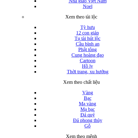
Nhà giáo Việt Nam
Noel
Xem theo tài lộc
Tỳ hưu
12 con giáp
Tụ tài hút lộc
Cầu bình an
Phật tông
Cung hoàng đạo
Cartoon
Hồ ly
Thời trang, xu hướng
Xem theo chất liệu
Vàng
Bạc
Mạ vàng
Mạ bạc
Đá quý
Đá phong thủy
Gỗ
Xem theo mệnh