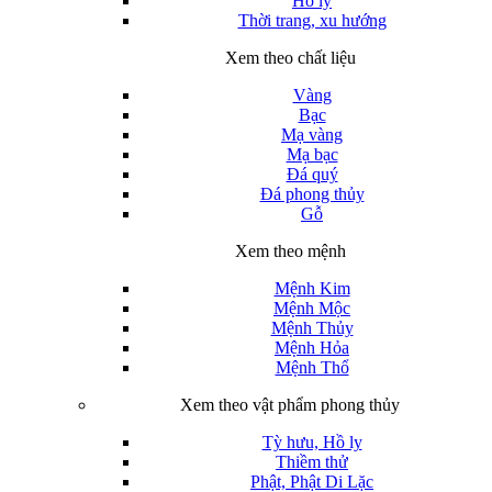
Hồ ly
Thời trang, xu hướng
Xem theo chất liệu
Vàng
Bạc
Mạ vàng
Mạ bạc
Đá quý
Đá phong thủy
Gỗ
Xem theo mệnh
Mệnh Kim
Mệnh Mộc
Mệnh Thủy
Mệnh Hỏa
Mệnh Thổ
Xem theo vật phẩm phong thủy
Tỳ hưu, Hồ ly
Thiềm thử
Phật, Phật Di Lặc