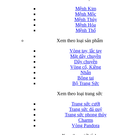
Mệnh Kim
Mệnh Mộc
Mệnh Thủy
Mệnh Hỏa
Mệnh Thổ
Xem theo loại sản phẩm
Vòng tay, lắc tay
Mặt dây chuyền
Dây chuyền
Vòng cổ, Kiềng
Nhẫn
Bông tai
Bộ Trang Sức
Xem theo loại trang sức
Trang sức cưới
Trang sức đá quý
Trang sức phong thủy
Charms
Vòng Pandora