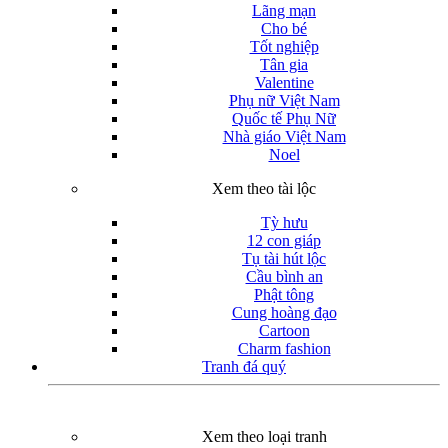
Lãng mạn
Cho bé
Tốt nghiệp
Tân gia
Valentine
Phụ nữ Việt Nam
Quốc tế Phụ Nữ
Nhà giáo Việt Nam
Noel
Xem theo tài lộc
Tỳ hưu
12 con giáp
Tụ tài hút lộc
Cầu bình an
Phật tông
Cung hoàng đạo
Cartoon
Charm fashion
Tranh đá quý
Xem theo loại tranh