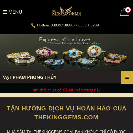
0
MENU
Hotline: 03939.1.8686 - 08383.1.8989
VẬT PHẨM PHONG THỦY
Tạm thời chưa có dữ liệu trên trang này !
TẬN HƯỞNG DỊCH VỤ HOÀN HẢO CỦA
THEKINGGEMS.COM
MUA SẮM TẠI THEKINGGEMS.COM, BẠN KHÔNG CHỈ CÓ ĐƯỢC