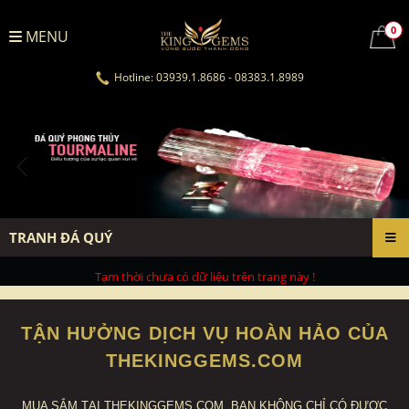
0
MENU
Hotline: 03939.1.8686 - 08383.1.8989
TRANH ĐÁ QUÝ
Tạm thời chưa có dữ liệu trên trang này !
TẬN HƯỞNG DỊCH VỤ HOÀN HẢO CỦA
THEKINGGEMS.COM
MUA SẮM TẠI THEKINGGEMS.COM, BẠN KHÔNG CHỈ CÓ ĐƯỢC