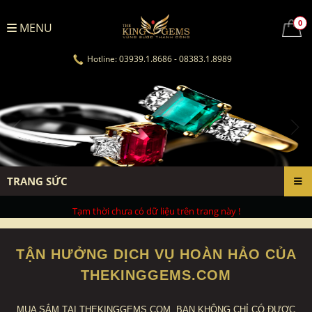
0
MENU
Hotline: 03939.1.8686 - 08383.1.8989
TRANG SỨC
Tạm thời chưa có dữ liệu trên trang này !
TẬN HƯỞNG DỊCH VỤ HOÀN HẢO CỦA
THEKINGGEMS.COM
MUA SẮM TẠI THEKINGGEMS.COM, BẠN KHÔNG CHỈ CÓ ĐƯỢC