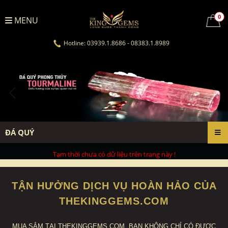
0
MENU
Hotline: 03939.1.8686 - 08383.1.8989
ĐÁ QUÝ
Tạm thời chưa có dữ liệu trên trang này !
TẬN HƯỞNG DỊCH VỤ HOÀN HẢO CỦA
THEKINGGEMS.COM
MUA SẮM TẠI THEKINGGEMS.COM, BẠN KHÔNG CHỈ CÓ ĐƯỢC