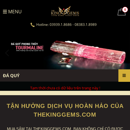
0
MENU
Hotline: 03939.1.8686 - 08383.1.8989
ĐÁ QUÝ
Tạm thời chưa có dữ liệu trên trang này !
TẬN HƯỞNG DỊCH VỤ HOÀN HẢO CỦA
THEKINGGEMS.COM
MUA SẮM TẠI THEKINGGEMS.COM, BẠN KHÔNG CHỈ CÓ ĐƯỢC