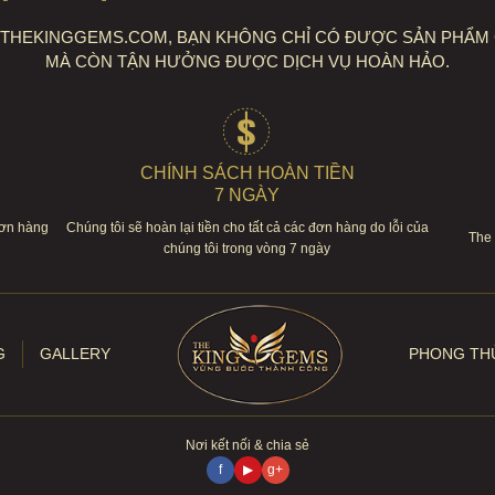
I THEKINGGEMS.COM, BẠN KHÔNG CHỈ CÓ ĐƯỢC SẢN PHẨM
MÀ CÒN TẬN HƯỞNG ĐƯỢC DỊCH VỤ HOÀN HẢO.
CHÍNH SÁCH HOÀN TIỀN
7 NGÀY
đơn hàng
Chúng tôi sẽ hoàn lại tiền cho tất cả các đơn hàng do lỗi của
The 
chúng tôi trong vòng 7 ngày
G
GALLERY
PHONG THỦ
Nơi kết nối & chia sẻ
f
▶
g+