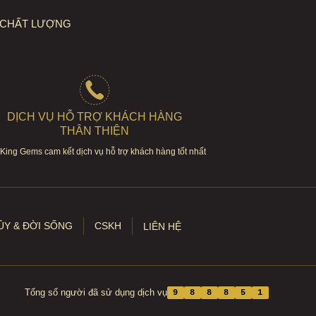
 CHẤT LƯỢNG
DỊCH VỤ HỖ TRỢ KHÁCH HÀNG
THÂN THIỆN
King Gems cam kết dịch vụ hỗ trợ khách hàng tốt nhất
Y & ĐỜI SỐNG
CSKH
LIÊN HỆ
Tổng số người đã sử dụng dịch vụ
9
8
8
8
5
1