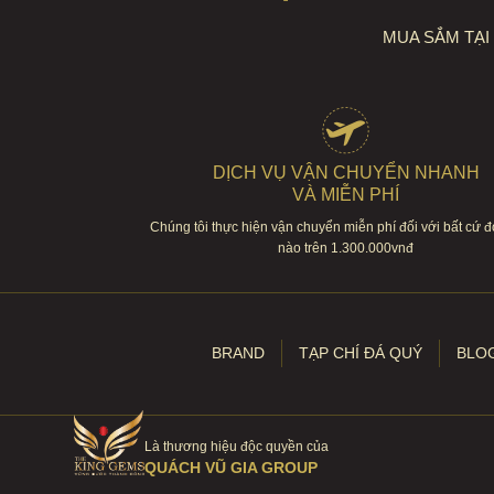
Xem theo loại tranh
Hippopus (Đá Xà Cừ)
Gỗ Hóa Thạch
MUA SẮM TẠ
Tranh Phong Cảnh Việt Nam
Gỗ Huyết Rồng
Tranh Phố Cổ Hà Nội
Gỗ Trắc
Tranh Phong Cảnh Nước Ngoài
Gỗ Xưa
Tranh Sơn Thủy Hữu Tình
Trầm Hương
Tranh Linh Vật
Tranh Thuận Buồm Xuôi Gió
DỊCH VỤ VẬN CHUYỂN NHANH
Tranh Thủy Mặc
VÀ MIỄN PHÍ
Tranh Tứ Bình
Tranh Thư Pháp
Chúng tôi thực hiện vận chuyển miễn phí đối với bất cứ 
Tranh Chân Dung Nhân Vật
nào trên 1.300.000vnđ
Tranh Hoa Quả - Tĩnh Vật
Tranh Mừng Thọ
Tranh Mừng Tân Gia
BRAND
TẠP CHÍ ĐÁ QUÝ
BLO
Là thương hiệu độc quyền của
QUÁCH VŨ GIA GROUP